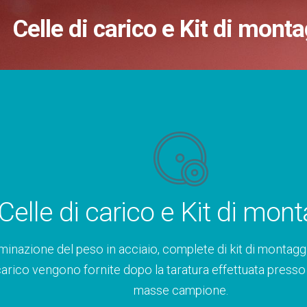
Celle di carico e Kit di mont
Celle di carico e Kit di mon
inazione del peso in acciaio, complete di kit di montaggi
arico vengono fornite dopo la taratura effettuata presso i n
masse campione.