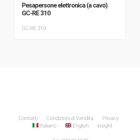
Pesapersone elettronica (a cavo)
GC-RE 310
GC-RE 310
Contatti
Condizioni di Vendita
Privacy
Italiano
English
insight